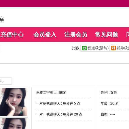
数充值中心
会员登入
注册会员
常见问题
指数
普通级(清纯)
辅导级(
礼
免费文字聊天 :
關閉
性别 : 女性
一对多视讯聊天 :
每分钟 5 点
年龄 : 26 岁
一对一视讯聊天 :
每分钟 20 点
血型 : ----