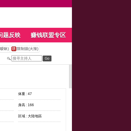
问题反映
赚钱联盟专区
暧昧)
限制级(火辣)
体重 : 47
身高 : 166
区域 : 大陸地區