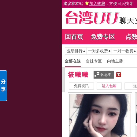
建议将本站
加入收藏
，方便日后找寻
回首页
免费专区
点
业绩排行
一对多收费
一对一收费
全部在線
台妹专区
內地主播
筱曦曦
休息中
免費視訊
进入包厢
送