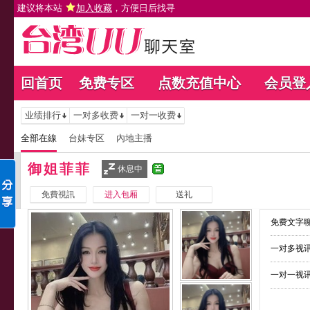
建议将本站
加入收藏
，方便日后找寻
回首页
免费专区
点数充值中心
会员登
业绩排行
一对多收费
一对一收费
全部在線
台妹专区
內地主播
御姐菲菲
休息中
免費視訊
进入包厢
送礼
免费文字聊
一对多视讯
一对一视讯