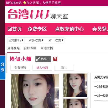
建议将本站
加入收藏
，方便日后找寻
回首页
免费专区
点数充值中心
会员登
业绩排行
一对多收费
一对一收费
全部在線
台妹专区
內地主播
捲個小貓
休息中
免費視訊
进入包厢
送礼
免费文字聊
一对多视讯
一对一视讯