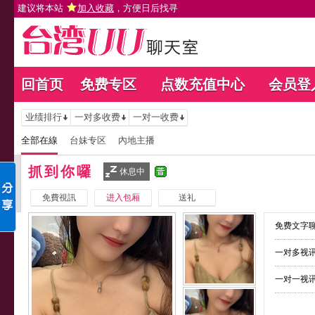
建议将本站
加入收藏
，方便日后找寻
回首页
免费专区
点数充值中心
会员登
业绩排行
一对多收费
一对一收费
全部在線
台妹专区
內地主播
抓到你囉
休息中
免費視訊
进入包厢
送礼
免费文字聊
一对多视讯
一对一视讯