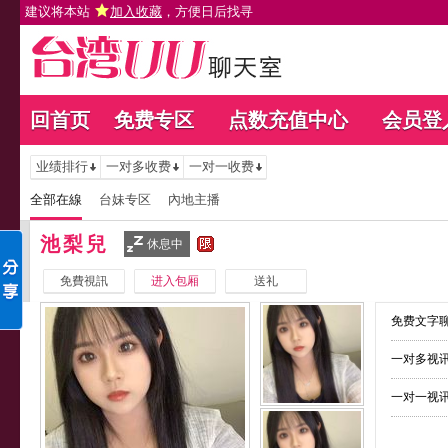
建议将本站
加入收藏
，方便日后找寻
回首页
免费专区
点数充值中心
会员登
业绩排行
一对多收费
一对一收费
全部在線
台妹专区
內地主播
池梨兒
休息中
免費視訊
进入包厢
送礼
免费文字聊
一对多视讯
一对一视讯