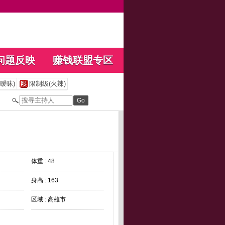
问题反映
赚钱联盟专区
暧昧)
限制级(火辣)
体重 : 48
身高 : 163
区域 : 高雄市