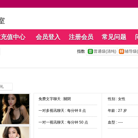
数充值中心
会员登入
注册会员
常见问题
指数
普通级(清纯)
辅导级(
礼
免费文字聊天 :
關閉
性别 : 女性
一对多视讯聊天 :
每分钟 8 点
年龄 : 27 岁
一对一视讯聊天 :
每分钟 50 点
血型 : ----