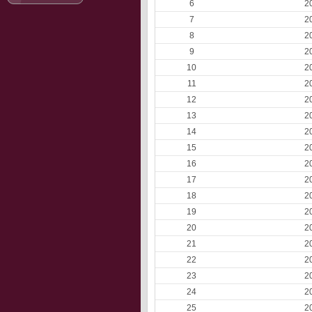
6
2
7
2
8
2
9
2
10
2
11
2
12
2
13
2
14
2
15
2
16
2
17
2
18
2
19
2
20
2
21
2
22
2
23
2
24
2
25
2