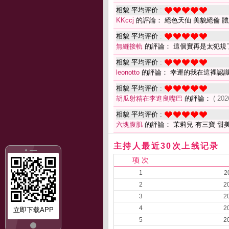
相貌 平均评价 :
KKccj
的評論： 絕色天仙 美貌絕倫 體
相貌 平均评价 :
無縫接軌
的評論： 這個實再是太犯規
相貌 平均评价 :
leonotto
的評論： 幸運的我在這裡認
相貌 平均评价 :
胡瓜射精在李進良嘴巴
的評論：
( 202
相貌 平均评价 :
六塊腹肌
的評論： 茉莉兒 有三寶 甜美
主持人最近30次上线记录
项 次
1
2
2
2
3
2
4
2
立即下载APP
5
2