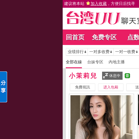
建议将本站
加入收藏
，方便日后找寻
回首页
免费专区
点
业绩排行
一对多收费
一对一收费
全部在線
台妹专区
內地主播
小茉莉兒
休息中
免費視訊
进入包厢
送