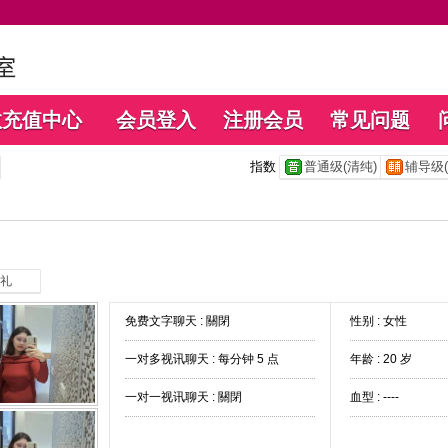
数充值中心
会员登入
注册会员
常见问题
指数
普通级(清纯)
辅导级(
礼
免费文字聊天 :
關閉
性别 : 女性
一对多视讯聊天 :
每分钟 5 点
年龄 : 20 岁
一对一视讯聊天 :
關閉
血型 : ----