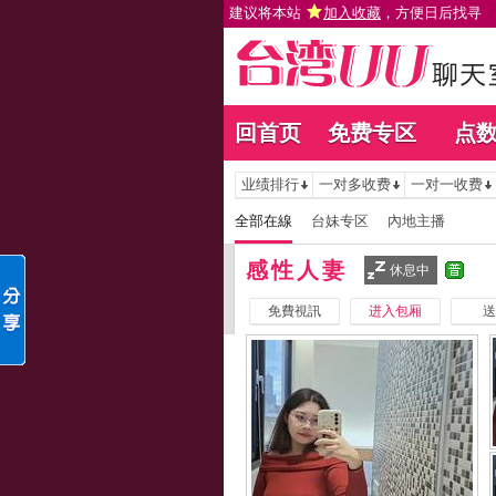
建议将本站
加入收藏
，方便日后找寻
回首页
免费专区
点
业绩排行
一对多收费
一对一收费
全部在線
台妹专区
內地主播
感性人妻
休息中
免費視訊
进入包厢
送