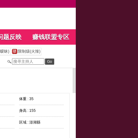
问题反映
赚钱联盟专区
暧昧)
限制级(火辣)
体重 : 35
身高 : 155
区域 : 澎湖縣