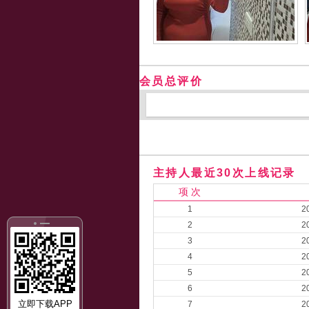
会员总评价
主持人最近30次上线记录
项 次
1
2
2
2
3
2
4
2
5
2
6
2
立即下载APP
7
2