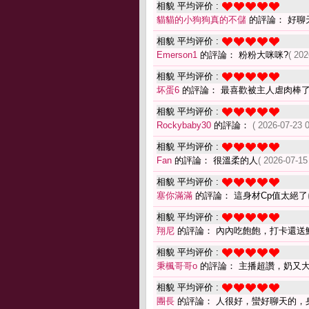
相貌 平均评价 :
貓貓的小狗狗真的不儲
的評論： 好聊
相貌 平均评价 :
Emerson1
的評論： 粉粉大咪咪?
( 202
相貌 平均评价 :
坏蛋6
的評論： 最喜歡被主人虐肉棒
相貌 平均评价 :
Rockybaby30
的評論：
( 2026-07-23 0
相貌 平均评价 :
Fan
的評論： 很溫柔的人
( 2026-07-15
相貌 平均评价 :
塞你滿滿
的評論： 這身材Cp值太絕了
相貌 平均评价 :
翔尼
的評論： 內內吃飽飽，打卡還送
相貌 平均评价 :
秉楓哥哥o
的評論： 主播超讚，奶又
相貌 平均评价 :
團長
的評論： 人很好，蠻好聊天的，