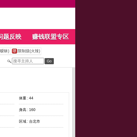
问题反映
赚钱联盟专区
暧昧)
限制级(火辣)
体重 : 44
身高 : 160
区域 : 台北市