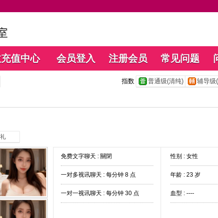
数充值中心
会员登入
注册会员
常见问题
指数
普通级(清纯)
辅导级(
礼
免费文字聊天 :
關閉
性别 : 女性
一对多视讯聊天 :
每分钟 8 点
年龄 : 23 岁
一对一视讯聊天 :
每分钟 30 点
血型 : ----