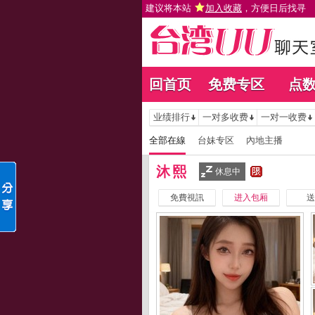
建议将本站
加入收藏
，方便日后找寻
回首页
免费专区
点
业绩排行
一对多收费
一对一收费
全部在線
台妹专区
內地主播
沐熙
休息中
免費視訊
进入包厢
送