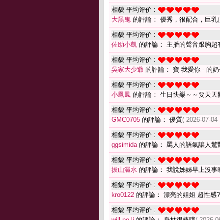
相貌 平均评价 :
大黑鬼
的評論： 優秀，很配合，巨乳
相貌 平均评价 :
佐助小凱
的評論： 主播的聲音跟胸超
相貌 平均评价 :
吳家大少爺
的評論： 寶 我愛你 - 的
相貌 平均评价 :
小鳳鳳
的評論： 生日快樂～～要天天
相貌 平均评价 :
GMC0705
的評論： 優質
( 2026-07-04 
相貌 平均评价 :
ggsimida
的評論： 罵人的語氣讓人驚
相貌 平均评价 :
拔山澀水
的評論： 我說姊姊早上沒事
相貌 平均评价 :
kro0122
的評論： 漂亮的姐姐 超性感?
相貌 平均评价 :
will po li
的評論： 身材很棒哦
( 2026-0