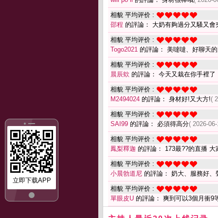
相貌 平均评价 :
邵程
的評論： 大奶有夠過分又騷又會
相貌 平均评价 :
Togo2021
的評論： 美噠噠、好聊天的
相貌 平均评价 :
晨辰欸
的評論： 今天又栽在你手裡了
相貌 平均评价 :
M2494024
的評論： 身材好!又大方!
( 
相貌 平均评价 :
SAI99
的評論： 必須得高分
( 2026-06-
相貌 平均评价 :
鳳梨釋迦
的評論： 173最??的直播 
相貌 平均评价 :
小晨勃道尼
的評論： 奶大、服務好、
立即下载APP
相貌 平均评价 :
單眼皮U
的評論： 爽到可以3個月衝9