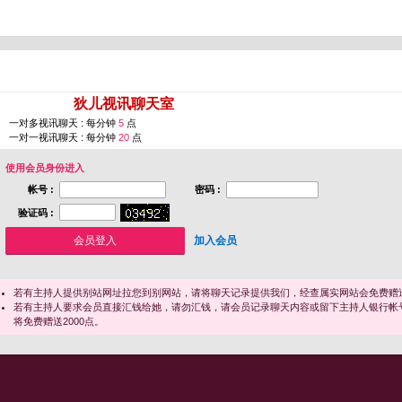
您即将进入 [
狄儿视讯聊天室
]
一对多视讯聊天 : 每分钟
5
点
一对一视讯聊天 : 每分钟
20
点
使用会员身份进入
帐号 :
密码 :
验证码 :
加入会员
若有主持人提供别站网址拉您到别网站，请将聊天记录提供我们，经查属实网站会免费赠送
若有主持人要求会员直接汇钱给她，请勿汇钱，请会员记录聊天内容或留下主持人银行帐
将免费赠送2000点。