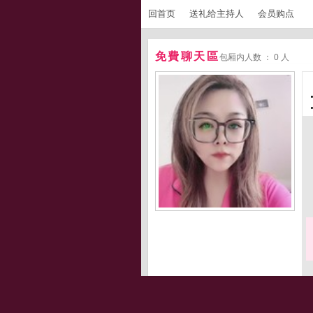
回首页
送礼给主持人
会员购点
免費聊天區
包厢内人数 ： 0 人