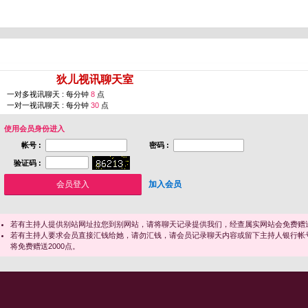
您即将进入 [
狄儿视讯聊天室
]
一对多视讯聊天 : 每分钟
8
点
一对一视讯聊天 : 每分钟
30
点
使用会员身份进入
帐号 :
密码 :
验证码 :
加入会员
若有主持人提供别站网址拉您到别网站，请将聊天记录提供我们，经查属实网站会免费赠送
若有主持人要求会员直接汇钱给她，请勿汇钱，请会员记录聊天内容或留下主持人银行帐
将免费赠送2000点。