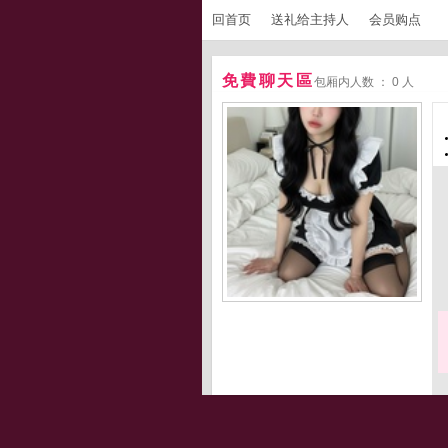
回首页
送礼给主持人
会员购点
免費聊天區
包厢内人数 ： 0 人