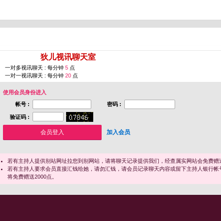
您即将进入 [
狄儿视讯聊天室
]
一对多视讯聊天 : 每分钟
5
点
一对一视讯聊天 : 每分钟
20
点
使用会员身份进入
帐号 :
密码 :
验证码 :
加入会员
若有主持人提供别站网址拉您到别网站，请将聊天记录提供我们，经查属实网站会免费赠送
若有主持人要求会员直接汇钱给她，请勿汇钱，请会员记录聊天内容或留下主持人银行帐
将免费赠送2000点。