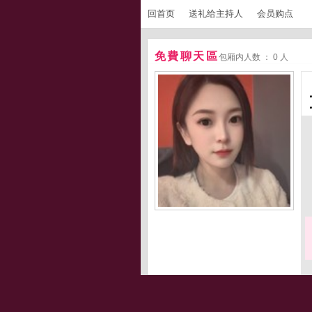
回首页
送礼给主持人
会员购点
免費聊天區
包厢内人数 ： 0 人