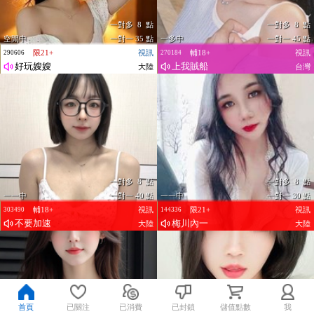
一對多 8 點
一對多 8 點
空閒中
一對一 35 點
一多中
一對一 45 點
限21+
視訊
輔18+
視訊
290606
270184
好玩嫂嫂
上我賊船
大陸
台灣
一對多 8 點
一對多 8 點
一一中
一對一 40 點
一一中
一對一 30 點
輔18+
視訊
限21+
視訊
303490
144336
不要加速
梅川內一
大陸
大陸
首頁
已關注
已消費
已封鎖
儲值點數
我