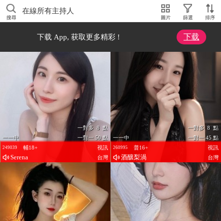
在線所有主持人
搜尋
圖片
篩選
排序
下载
下载 App, 获取更多精彩 !
一對多 8 點
一對多 8 點
一一中
一對一 50 點
一一中
一對一 45 點
輔18+
視訊
普16+
視訊
249039
260995
Serena
酒釀梨渦
台灣
台灣