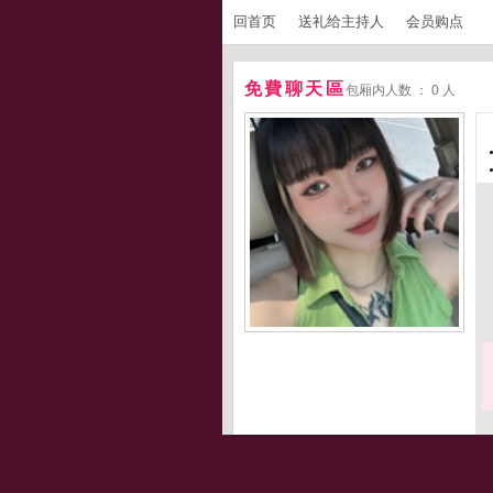
回首页
送礼给主持人
会员购点
免費聊天區
包厢内人数 ： 0 人