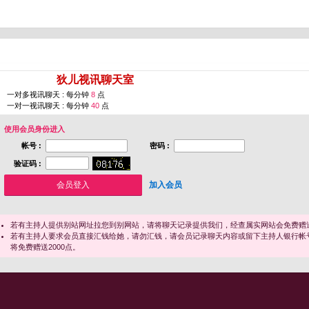
您即将进入 [
狄儿视讯聊天室
]
一对多视讯聊天 : 每分钟
8
点
一对一视讯聊天 : 每分钟
40
点
使用会员身份进入
帐号 :
密码 :
验证码 :
加入会员
若有主持人提供别站网址拉您到别网站，请将聊天记录提供我们，经查属实网站会免费赠送
若有主持人要求会员直接汇钱给她，请勿汇钱，请会员记录聊天内容或留下主持人银行帐
将免费赠送2000点。