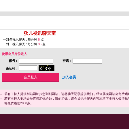
您即将进入 [
狄儿视讯聊天室
]
一对多视讯聊天 : 每分钟
8
点
一对一视讯聊天 : 每分钟
35
点
使用会员身份进入
帐号 :
密码 :
验证码 :
加入会员
若有主持人提供别站网址拉您到别网站，请将聊天记录提供我们，经查属实网站会免费赠送
若有主持人要求会员直接汇钱给她，请勿汇钱，请会员记录聊天内容或留下主持人银行帐
将免费赠送2000点。