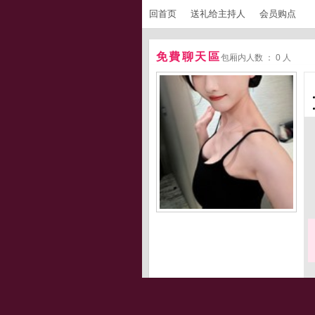
回首页
送礼给主持人
会员购点
免費聊天區
包厢内人数 ： 0 人