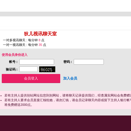
您即将进入 [
狄儿视讯聊天室
]
一对多视讯聊天 : 每分钟
8
点
一对一视讯聊天 : 每分钟
35
点
使用会员身份进入
帐号 :
密码 :
验证码 :
加入会员
若有主持人提供别站网址拉您到别网站，请将聊天记录提供我们，经查属实网站会免费赠送
若有主持人要求会员直接汇钱给她，请勿汇钱，请会员记录聊天内容或留下主持人银行帐
将免费赠送2000点。