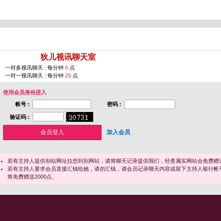
您即将进入 [
狄儿视讯聊天室
]
一对多视讯聊天 : 每分钟
6
点
一对一视讯聊天 : 每分钟
25
点
使用会员身份进入
帐号 :
密码 :
验证码 :
加入会员
若有主持人提供别站网址拉您到别网站，请将聊天记录提供我们，经查属实网站会免费赠送
若有主持人要求会员直接汇钱给她，请勿汇钱，请会员记录聊天内容或留下主持人银行帐
将免费赠送2000点。