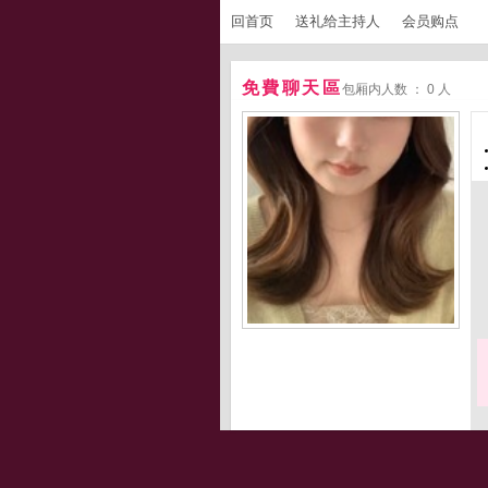
回首页
送礼给主持人
会员购点
免費聊天區
包厢内人数 ： 0 人