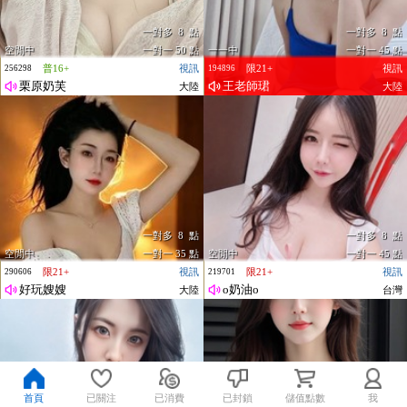
一對多 8 點
一對多 8 點
空閒中
一對一 50 點
一一中
一對一 45 點
普16+
視訊
限21+
視訊
256298
194896
栗原奶芙
王老師珺
大陸
大陸
一對多 8 點
一對多 8 點
空閒中
一對一 35 點
空閒中
一對一 45 點
限21+
視訊
限21+
視訊
290606
219701
好玩嫂嫂
o奶油o
大陸
台灣
首頁
已關注
已消費
已封鎖
儲值點數
我