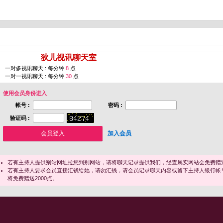
您即将进入 [
狄儿视讯聊天室
]
一对多视讯聊天 : 每分钟
8
点
一对一视讯聊天 : 每分钟
30
点
使用会员身份进入
帐号 :
密码 :
验证码 :
加入会员
若有主持人提供别站网址拉您到别网站，请将聊天记录提供我们，经查属实网站会免费赠送
若有主持人要求会员直接汇钱给她，请勿汇钱，请会员记录聊天内容或留下主持人银行帐
将免费赠送2000点。