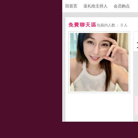
回首页
送礼给主持人
会员购点
免費聊天區
包厢内人数 ： 0 人